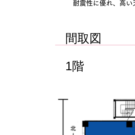
耐震性に優れ、高い
間取図
​
1階​