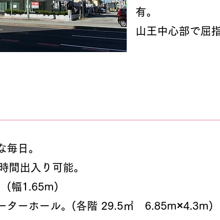
有。
山王中心部で屈
な毎日。
4時間出入り可能。
幅1.65m)
ーホール。(各階 29.5㎡ 6.85m×4.3m)