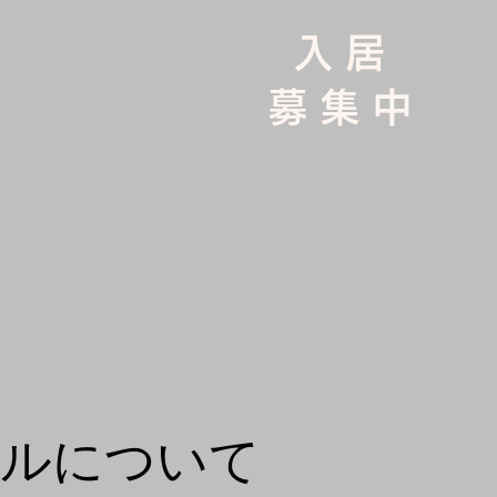
入 居
募 集 中
ビルについて